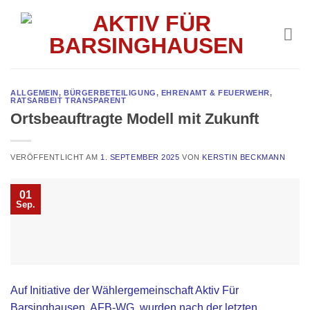
Skip
to
content
ALLGEMEIN
,
BÜRGERBETEILIGUNG
,
EHRENAMT & FEUERWEHR
,
RATSARBEIT TRANSPARENT
Ortsbeauftragte Modell mit Zukunft
VERÖFFENTLICHT AM
1. SEPTEMBER 2025
VON
KERSTIN BECKMANN
01
Sep.
Auf Initiative der Wählergemeinschaft Aktiv Für
Barsinghausen, AFB-WG, wurden nach der letzten