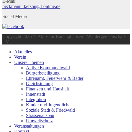
E-Mail:
beckmann_kerstin@t-online.de
Social Media
Copyright 2026 © Aktiv für Barsinghausen - Wählergemeinschaft
e.V.
Aktuelles
Verein
Unsere Themen
Aktive Kommunalwahl
Bürgerbeteiligung
Ehrenamt, Feuerwehr & Bäder
Gleichstellung
Finanzen und Haushalt
Innenstadt
Integration
Kinder und Jugendliche
Soziale Stadt & Friedwald
Strassenausbau
Umweltschutz
Veranstaltungen
Kontakt