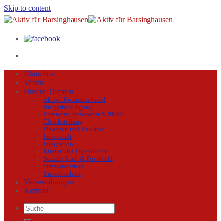
Skip to content
Aktuelles
Verein
Unsere Themen
Aktive Kommunalwahl
Bürgerbeteiligung
Ehrenamt, Feuerwehr & Bäder
Gleichstellung
Finanzen und Haushalt
Innenstadt
Integration
Kinder und Jugendliche
Soziale Stadt & Friedwald
Strassenausbau
Umweltschutz
Veranstaltungen
Kontakt