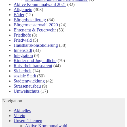
Aktive Kommunalwahl 2021
(32)
Allgemein
(303)
Bäder
(12)
Bürgerbeteiligung
(84)
Bürgermeisterwahl 2020
(24)
Ehrenamt & Feuerwehr
(53)
Friedhöfe
(8)
Friedwald
(5)
Haushaltskonsolidierung
(38)
Innenstadt
(33)
Integration
(9)
Kinder und Jugendliche
(79)
Ratsarbeit transparent
(44)
Sicherheit
(14)
soziale Stadt
(50)
Stadtentwicklung
(42)
Strassenausbau
(9)
Umweltschutz
(17)
Navigation
Aktuelles
Verein
Unsere Themen
Aktive Kommunalwahl