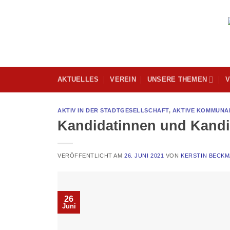
Skip
to
content
AKTUELLES
VEREIN
UNSERE THEMEN
V
AKTIV IN DER STADTGESELLSCHAFT
,
AKTIVE KOMMUNA
Kandidatinnen und Kand
VERÖFFENTLICHT AM
26. JUNI 2021
VON
KERSTIN BECK
26
Juni