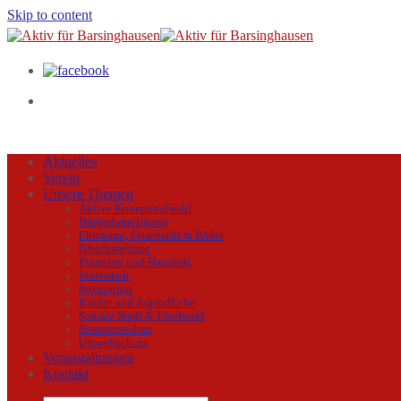
Skip to content
Aktuelles
Verein
Unsere Themen
Aktive Kommunalwahl
Bürgerbeteiligung
Ehrenamt, Feuerwehr & Bäder
Gleichstellung
Finanzen und Haushalt
Innenstadt
Integration
Kinder und Jugendliche
Soziale Stadt & Friedwald
Strassenausbau
Umweltschutz
Veranstaltungen
Kontakt