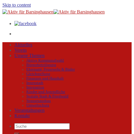
Skip to content
Aktuelles
Verein
Unsere Themen
Aktive Kommunalwahl
Bürgerbeteiligung
Ehrenamt, Feuerwehr & Bäder
Gleichstellung
Finanzen und Haushalt
Innenstadt
Integration
Kinder und Jugendliche
Soziale Stadt & Friedwald
Strassenausbau
Umweltschutz
Veranstaltungen
Kontakt