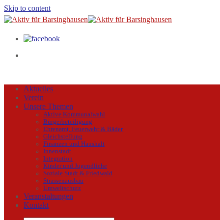
Skip to content
Aktuelles
Verein
Unsere Themen
Aktive Kommunalwahl
Bürgerbeteiligung
Ehrenamt, Feuerwehr & Bäder
Gleichstellung
Finanzen und Haushalt
Innenstadt
Integration
Kinder und Jugendliche
Soziale Stadt & Friedwald
Strassenausbau
Umweltschutz
Veranstaltungen
Kontakt