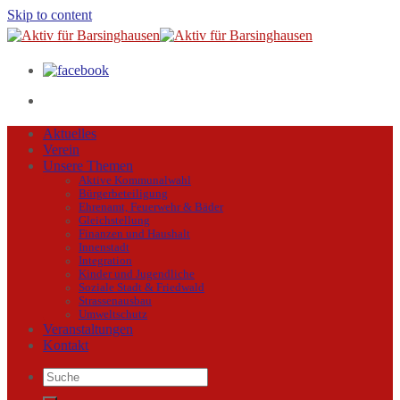
Skip to content
Aktuelles
Verein
Unsere Themen
Aktive Kommunalwahl
Bürgerbeteiligung
Ehrenamt, Feuerwehr & Bäder
Gleichstellung
Finanzen und Haushalt
Innenstadt
Integration
Kinder und Jugendliche
Soziale Stadt & Friedwald
Strassenausbau
Umweltschutz
Veranstaltungen
Kontakt