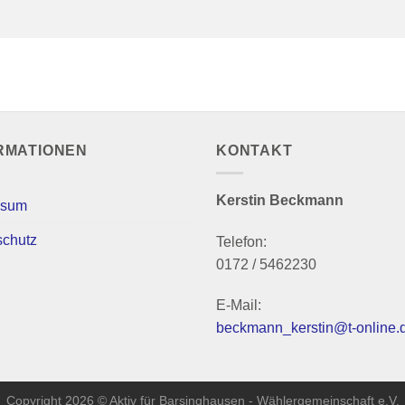
RMATIONEN
KONTAKT
Kerstin Beckmann
ssum
schutz
Telefon:
0172 / 5462230
E-Mail:
beckmann_kerstin@t-online.
Copyright 2026 © Aktiv für Barsinghausen - Wählergemeinschaft e.V.