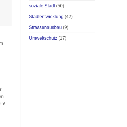
soziale Stadt
(50)
Stadtentwicklung
(42)
Strassenausbau
(9)
Umweltschutz
(17)
em
r
en
en!