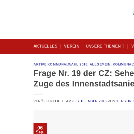
Skip
to
content
AKTUELLES
VEREIN
UNSERE THEMEN
V
AKTIVE KOMMUNALWAHL 2016
,
ALLGEMEIN
,
KOMMUNALW
Frage Nr. 19 der CZ: Sehe
Zuge des Innenstadtsan
VERÖFFENTLICHT AM
6. SEPTEMBER 2016
VON
KERSTIN
06
Sep.