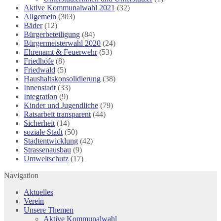
Aktive Kommunalwahl 2021
(32)
Allgemein
(303)
Bäder
(12)
Bürgerbeteiligung
(84)
Bürgermeisterwahl 2020
(24)
Ehrenamt & Feuerwehr
(53)
Friedhöfe
(8)
Friedwald
(5)
Haushaltskonsolidierung
(38)
Innenstadt
(33)
Integration
(9)
Kinder und Jugendliche
(79)
Ratsarbeit transparent
(44)
Sicherheit
(14)
soziale Stadt
(50)
Stadtentwicklung
(42)
Strassenausbau
(9)
Umweltschutz
(17)
Navigation
Aktuelles
Verein
Unsere Themen
Aktive Kommunalwahl