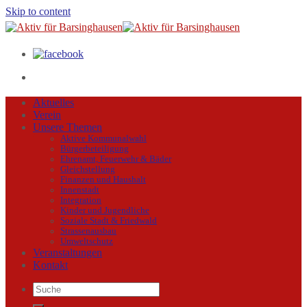
Skip to content
Aktuelles
Verein
Unsere Themen
Aktive Kommunalwahl
Bürgerbeteiligung
Ehrenamt, Feuerwehr & Bäder
Gleichstellung
Finanzen und Haushalt
Innenstadt
Integration
Kinder und Jugendliche
Soziale Stadt & Friedwald
Strassenausbau
Umweltschutz
Veranstaltungen
Kontakt