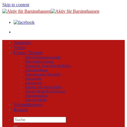
Skip to content
Aktuelles
Verein
Unsere Themen
Aktive Kommunalwahl
Bürgerbeteiligung
Ehrenamt, Feuerwehr & Bäder
Gleichstellung
Finanzen und Haushalt
Innenstadt
Integration
Kinder und Jugendliche
Soziale Stadt & Friedwald
Strassenausbau
Umweltschutz
Veranstaltungen
Kontakt