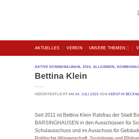
Skip
to
content
AKTUELLES
VEREIN
UNSERE THEMEN
V
AKTIVE KOMMUNALWAHL 2016
,
ALLGEMEIN
,
KOMMUNALW
Bettina Klein
VERÖFFENTLICHT AM
24. JULI 2016
VON
KERSTIN BECKM
Seit 2011 ist Bettina Klein Ratsfrau der Stadt 
BARSINGHAUSEN in den Ausschüssen für Sozia
Schulausschuss und im Ausschuss für Gebäudewi
Politische Wissenschaft, Soziologie und Philosoph