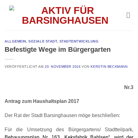
Skip
to
content
ALLGEMEIN
,
SOZIALE STADT
,
STADTENTWICKLUNG
Befestigte Wege im Bürgergarten
VERÖFFENTLICHT AM
20. NOVEMBER 2016
VON
KERSTIN BECKMANN
Nr.3
Antrag zum Haushaltsplan 2017
Der Rat der Stadt Barsinghausen möge beschließen:
Für die Umsetzung des Bürgergartens/ Stadtteilpark,
Bebauungsplan Nr. 163 „Keksfabrik Bahlsen“, wird der