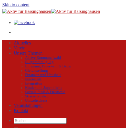
Skip to content
Aktuelles
Verein
Unsere Themen
Aktive Kommunalwahl
Bürgerbeteiligung
Ehrenamt, Feuerwehr & Bäder
Gleichstellung
Finanzen und Haushalt
Innenstadt
Integration
Kinder und Jugendliche
Soziale Stadt & Friedwald
Strassenausbau
Umweltschutz
Veranstaltungen
Kontakt