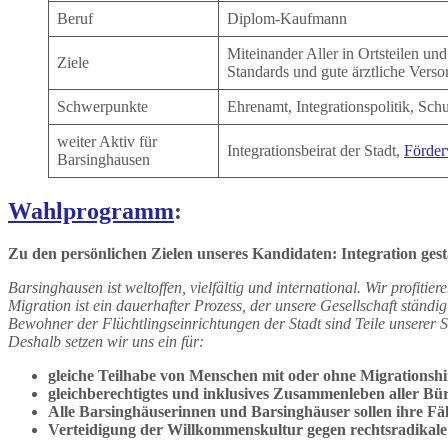
Beruf
Diplom-Kaufmann
Miteinander Aller in Ortsteilen un
Ziele
Standards und gute ärztliche Vers
Schwerpunkte
Ehrenamt, Integrationspolitik, Sc
weiter Aktiv für
Integrationsbeirat der Stadt,
Förder
Barsinghausen
Wahlprogramm
:
Zu den persönlichen Zielen unseres Kandidaten:
Integration
gest
Barsinghausen ist weltoffen, vielfältig und international. Wir profitiere
Migration ist ein dauerhafter Prozess, der unsere Gesellschaft ständ
Bewohner der Flüchtlingseinrichtungen der Stadt sind Teile unserer 
Deshalb setzen wir uns ein für:
gleiche Teilhabe von Menschen mit oder ohne Migrationshi
gleichberechtigtes und inklusives Zusammenleben aller B
Alle Barsinghäuserinnen und Barsinghäuser sollen ihre Fähi
Verteidigung der Willkommenskultur gegen rechtsradikal