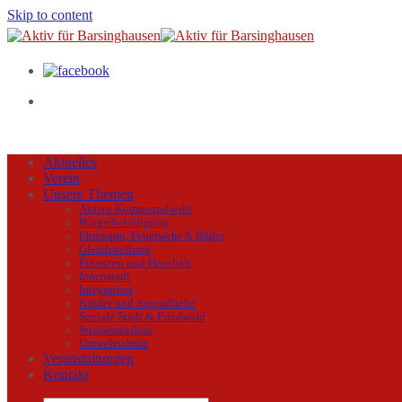
Skip to content
Aktuelles
Verein
Unsere Themen
Aktive Kommunalwahl
Bürgerbeteiligung
Ehrenamt, Feuerwehr & Bäder
Gleichstellung
Finanzen und Haushalt
Innenstadt
Integration
Kinder und Jugendliche
Soziale Stadt & Friedwald
Strassenausbau
Umweltschutz
Veranstaltungen
Kontakt