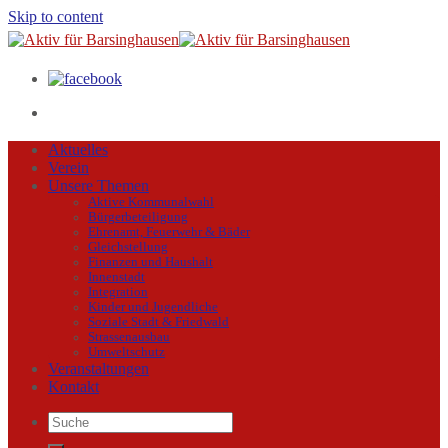
Skip to content
Aktuelles
Verein
Unsere Themen
Aktive Kommunalwahl
Bürgerbeteiligung
Ehrenamt, Feuerwehr & Bäder
Gleichstellung
Finanzen und Haushalt
Innenstadt
Integration
Kinder und Jugendliche
Soziale Stadt & Friedwald
Strassenausbau
Umweltschutz
Veranstaltungen
Kontakt