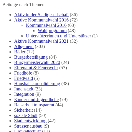
Beiträge nach Themen
Aktiv in der Stadtgesellschaft
(86)
Aktive Kommunalwahl 2016
(72)
Kommunalwahl 2016
(63)
Wahlprogramm
(48)
Unterstützerinnen und Unterstützer
(1)
Aktive Kommunalwahl 2021
(32)
Allgemein
(303)
Bäder
(12)
Bürgerbeteiligung
(84)
Bürgermeisterwahl 2020
(24)
Ehrenamt & Feuerwehr
(53)
Friedhöfe
(8)
Friedwald
(5)
Haushaltskonsolidierung
(38)
Innenstadt
(33)
Integration
(9)
Kinder und Jugendliche
(79)
Ratsarbeit transparent
(44)
Sicherheit
(14)
soziale Stadt
(50)
Stadtentwicklung
(42)
Strassenausbau
(9)
Umweltschutz
(17)