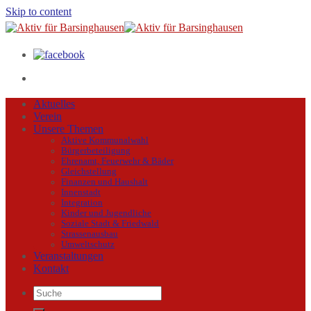
Skip to content
Aktuelles
Verein
Unsere Themen
Aktive Kommunalwahl
Bürgerbeteiligung
Ehrenamt, Feuerwehr & Bäder
Gleichstellung
Finanzen und Haushalt
Innenstadt
Integration
Kinder und Jugendliche
Soziale Stadt & Friedwald
Strassenausbau
Umweltschutz
Veranstaltungen
Kontakt