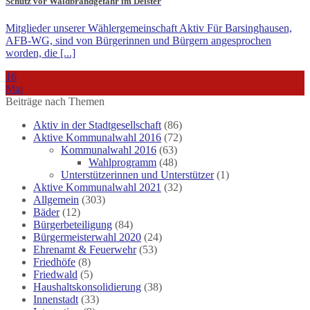
Schutz vor Waldbrandgefahr im Deister
Mitglieder unserer Wählergemeinschaft Aktiv Für Barsinghausen,
AFB-WG, sind von Bürgerinnen und Bürgern angesprochen
worden, die [...]
16
Mai
Beiträge nach Themen
Aktiv in der Stadtgesellschaft
(86)
Aktive Kommunalwahl 2016
(72)
Kommunalwahl 2016
(63)
Wahlprogramm
(48)
Unterstützerinnen und Unterstützer
(1)
Aktive Kommunalwahl 2021
(32)
Allgemein
(303)
Bäder
(12)
Bürgerbeteiligung
(84)
Bürgermeisterwahl 2020
(24)
Ehrenamt & Feuerwehr
(53)
Friedhöfe
(8)
Friedwald
(5)
Haushaltskonsolidierung
(38)
Innenstadt
(33)