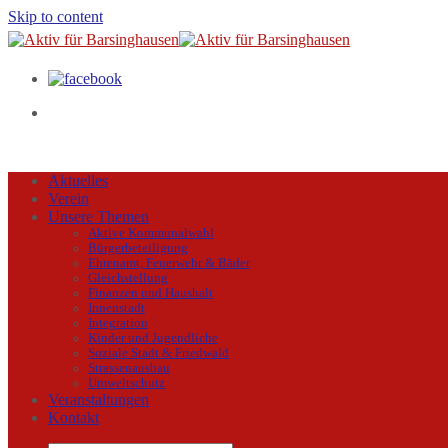
Skip to content
Aktuelles
Verein
Unsere Themen
Aktive Kommunalwahl
Bürgerbeteiligung
Ehrenamt, Feuerwehr & Bäder
Gleichstellung
Finanzen und Haushalt
Innenstadt
Integration
Kinder und Jugendliche
Soziale Stadt & Friedwald
Strassenausbau
Umweltschutz
Veranstaltungen
Kontakt