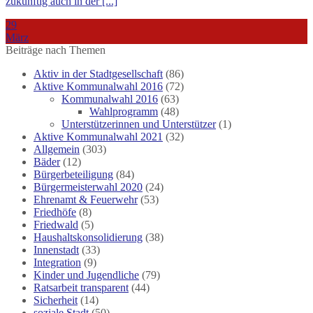
zukünftig auch in der [...]
29
März
Beiträge nach Themen
Aktiv in der Stadtgesellschaft
(86)
Aktive Kommunalwahl 2016
(72)
Kommunalwahl 2016
(63)
Wahlprogramm
(48)
Unterstützerinnen und Unterstützer
(1)
Aktive Kommunalwahl 2021
(32)
Allgemein
(303)
Bäder
(12)
Bürgerbeteiligung
(84)
Bürgermeisterwahl 2020
(24)
Ehrenamt & Feuerwehr
(53)
Friedhöfe
(8)
Friedwald
(5)
Haushaltskonsolidierung
(38)
Innenstadt
(33)
Integration
(9)
Kinder und Jugendliche
(79)
Ratsarbeit transparent
(44)
Sicherheit
(14)
soziale Stadt
(50)