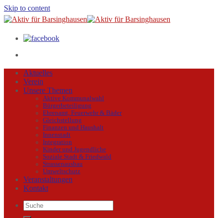
Skip to content
Aktuelles
Verein
Unsere Themen
Aktive Kommunalwahl
Bürgerbeteiligung
Ehrenamt, Feuerwehr & Bäder
Gleichstellung
Finanzen und Haushalt
Innenstadt
Integration
Kinder und Jugendliche
Soziale Stadt & Friedwald
Strassenausbau
Umweltschutz
Veranstaltungen
Kontakt