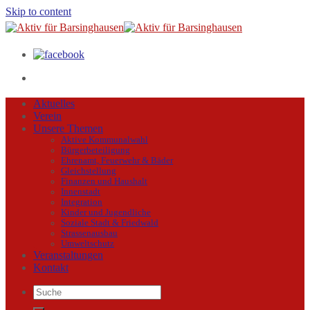
Skip to content
Aktuelles
Verein
Unsere Themen
Aktive Kommunalwahl
Bürgerbeteiligung
Ehrenamt, Feuerwehr & Bäder
Gleichstellung
Finanzen und Haushalt
Innenstadt
Integration
Kinder und Jugendliche
Soziale Stadt & Friedwald
Strassenausbau
Umweltschutz
Veranstaltungen
Kontakt