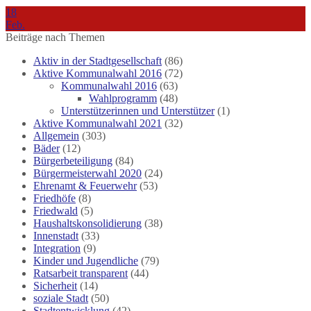
18
Feb.
Beiträge nach Themen
Aktiv in der Stadtgesellschaft
(86)
Aktive Kommunalwahl 2016
(72)
Kommunalwahl 2016
(63)
Wahlprogramm
(48)
Unterstützerinnen und Unterstützer
(1)
Aktive Kommunalwahl 2021
(32)
Allgemein
(303)
Bäder
(12)
Bürgerbeteiligung
(84)
Bürgermeisterwahl 2020
(24)
Ehrenamt & Feuerwehr
(53)
Friedhöfe
(8)
Friedwald
(5)
Haushaltskonsolidierung
(38)
Innenstadt
(33)
Integration
(9)
Kinder und Jugendliche
(79)
Ratsarbeit transparent
(44)
Sicherheit
(14)
soziale Stadt
(50)
Stadtentwicklung
(42)