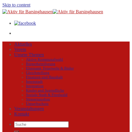
Skip to content
Aktuelles
Verein
Unsere Themen
Aktive Kommunalwahl
Bürgerbeteiligung
Ehrenamt, Feuerwehr & Bäder
Gleichstellung
Finanzen und Haushalt
Innenstadt
Integration
Kinder und Jugendliche
Soziale Stadt & Friedwald
Strassenausbau
Umweltschutz
Veranstaltungen
Kontakt