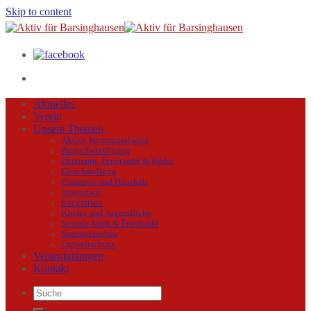
Skip to content
Aktuelles
Verein
Unsere Themen
Aktive Kommunalwahl
Bürgerbeteiligung
Ehrenamt, Feuerwehr & Bäder
Gleichstellung
Finanzen und Haushalt
Innenstadt
Integration
Kinder und Jugendliche
Soziale Stadt & Friedwald
Strassenausbau
Umweltschutz
Veranstaltungen
Kontakt