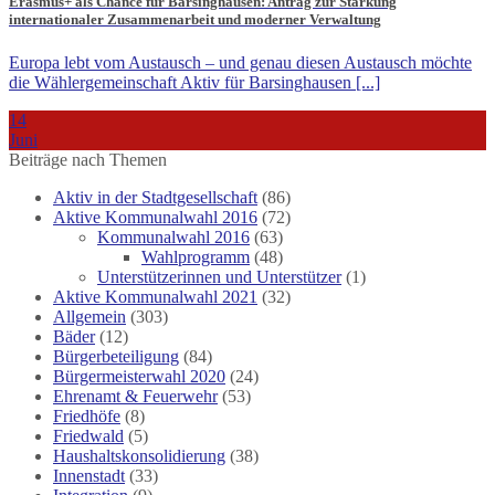
Erasmus+ als Chance für Barsinghausen: Antrag zur Stärkung
internationaler Zusammenarbeit und moderner Verwaltung
Europa lebt vom Austausch – und genau diesen Austausch möchte
die Wählergemeinschaft Aktiv für Barsinghausen [...]
14
Juni
Beiträge nach Themen
Aktiv in der Stadtgesellschaft
(86)
Aktive Kommunalwahl 2016
(72)
Kommunalwahl 2016
(63)
Wahlprogramm
(48)
Unterstützerinnen und Unterstützer
(1)
Aktive Kommunalwahl 2021
(32)
Allgemein
(303)
Bäder
(12)
Bürgerbeteiligung
(84)
Bürgermeisterwahl 2020
(24)
Ehrenamt & Feuerwehr
(53)
Friedhöfe
(8)
Friedwald
(5)
Haushaltskonsolidierung
(38)
Innenstadt
(33)