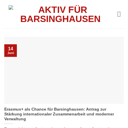
Skip
to
content
14
Juni
Erasmus+ als Chance für Barsinghausen: Antrag zur
Stärkung internationaler Zusammenarbeit und moderner
Verwaltung